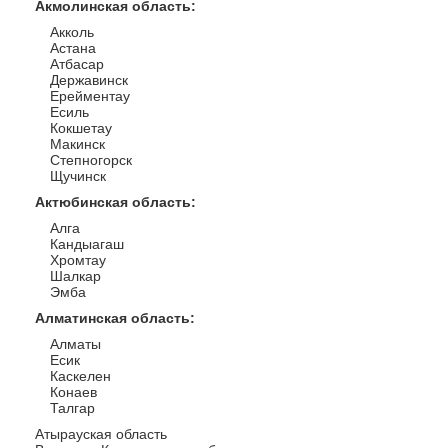
Акмолинская область
:
Акколь
Астана
Атбасар
Державинск
Ерейментау
Есиль
Кокшетау
Макинск
Степногорск
Щучинск
Актюбинская область
:
Алга
Кандыагаш
Хромтау
Шалкар
Эмба
Алматинская область
:
Алматы
Есик
Каскелен
Конаев
Талгар
Атырауская область