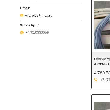
vira-plus@mail.ru
+77010333059
Обжим тр
зажима т
4 780 ₸
+7 (7