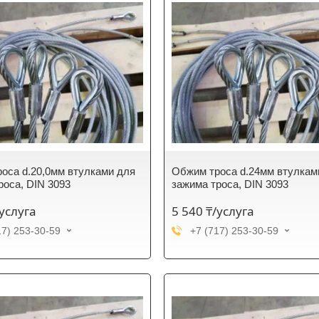
оса d.20,0мм втулками для
Обжим троса d.24мм втулкам
роса, DIN 3093
зажима троса, DIN 3093
/услуга
5 540 ₸/услуга
17) 253-30-59
+7 (717) 253-30-59