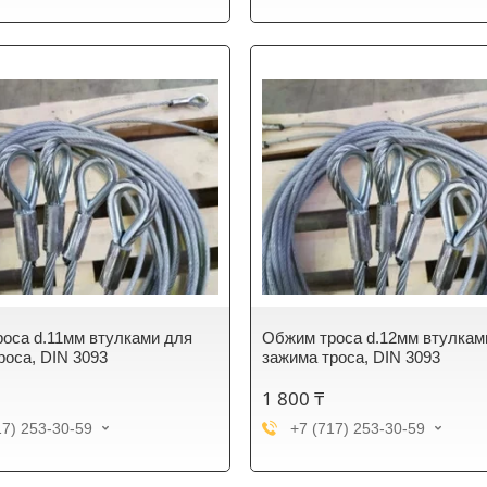
оса d.11мм втулками для
Обжим троса d.12мм втулкам
роса, DIN 3093
зажима троса, DIN 3093
1 800 ₸
17) 253-30-59
+7 (717) 253-30-59