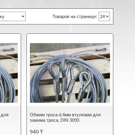
 для
Обжим троса d.4мм втулками для
зажима троса, DIN 3093
940 ₸