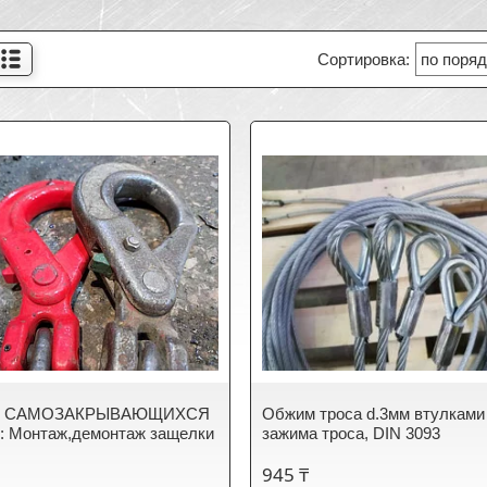
 САМОЗАКРЫВАЮЩИХСЯ
Обжим троса d.3мм втулками
 Монтаж,демонтаж защелки
зажима троса, DIN 3093
945 ₸