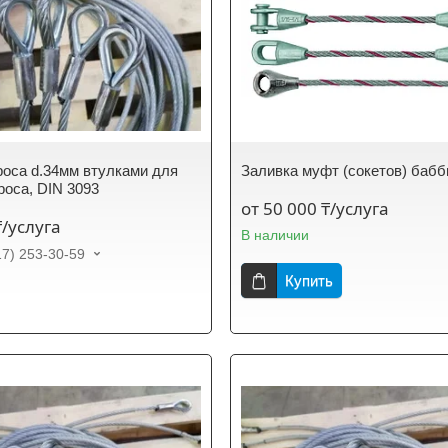
оса d.34мм втулками для
Заливка муфт (сокетов) баб
роса, DIN 3093
от 50 000 ₸/услуга
₸/услуга
В наличии
17) 253-30-59
Купить