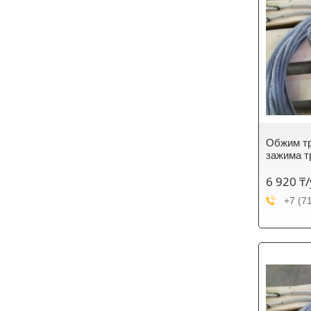
Обжим тр
зажима т
6 920 ₸
+7 (7