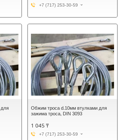
+7 (717) 253-30-59
 для
Обжим троса d.10мм втулками для
зажима троса, DIN 3093
1 045 ₸
+7 (717) 253-30-59