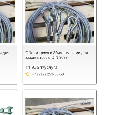
и для
Обжим троса d.32мм втулками для
зажима троса, DIN 3093
11 935 ₸/услуга
+7 (717) 253-30-59