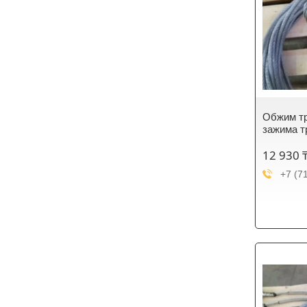
Обжим тр
зажима т
12 930 
+7 (7