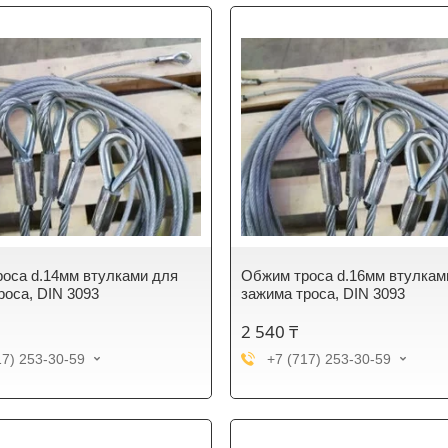
оса d.14мм втулками для
Обжим троса d.16мм втулкам
роса, DIN 3093
зажима троса, DIN 3093
2 540 ₸
17) 253-30-59
+7 (717) 253-30-59