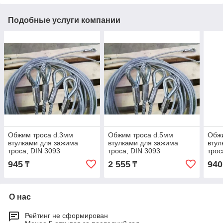
Подобные услуги компании
Обжим троса d.3мм
Обжим троса d.5мм
Обж
втулками для зажима
втулками для зажима
втул
троса, DIN 3093
троса, DIN 3093
трос
945
2 555
940
₸
₸
О нас
Рейтинг не сформирован