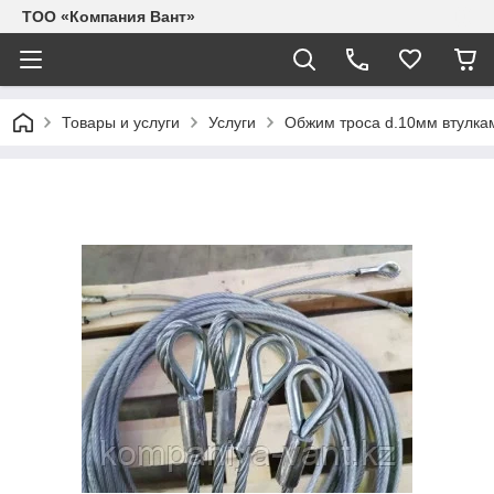
ТОО «Компания Вант»
Товары и услуги
Услуги
Обжим троса d.10мм втулкам