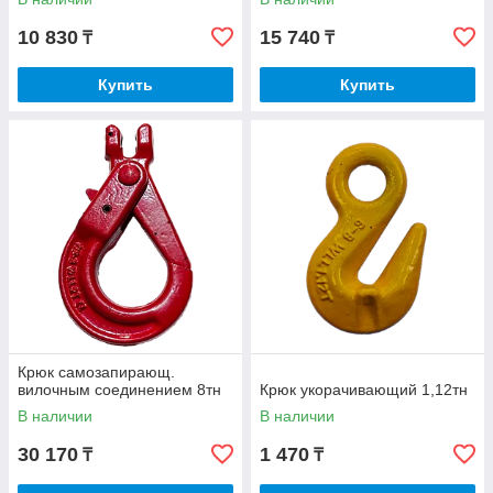
10 830
15 740
₸
₸
Купить
Купить
Крюк самозапирающ.
вилочным соединением 8тн
Крюк укорачивающий 1,12тн
В наличии
В наличии
30 170
1 470
₸
₸