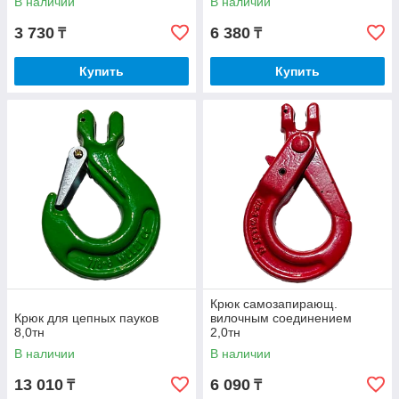
В наличии
В наличии
3 730
6 380
₸
₸
Купить
Купить
Крюк самозапирающ.
Крюк для цепных пауков
вилочным соединением
8,0тн
2,0тн
В наличии
В наличии
13 010
6 090
₸
₸