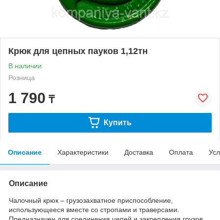
Крюк для цепных пауков 1,12тн
В наличии
Розница
1 790
₸
Купить
Описание
Характеристики
Доставка
Оплата
Усл
Описание
Чалочный крюк – грузозахватное приспособление,
использующееся вместе со стропами и траверсами.
Предназначен для соединения цепей и закрепления грузов