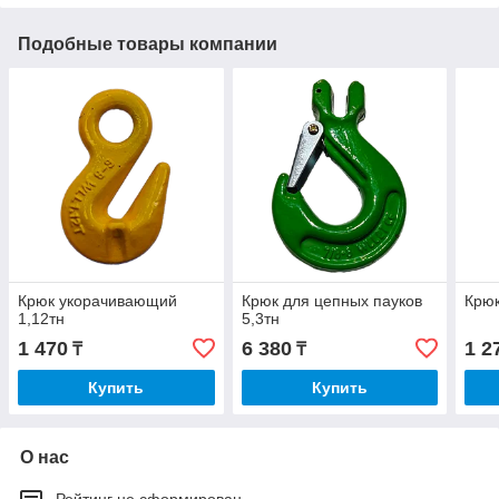
Подобные товары компании
Крюк укорачивающий
Крюк для цепных пауков
Крюк
1,12тн
5,3тн
1 470
6 380
1 2
₸
₸
Купить
Купить
О нас