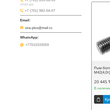
whatsapp
+7 (701) 982-04-07
vira-plus@mail.ru
+77010333059
Рым болт
М42(4,0т
20 445 
В наличи
Ку