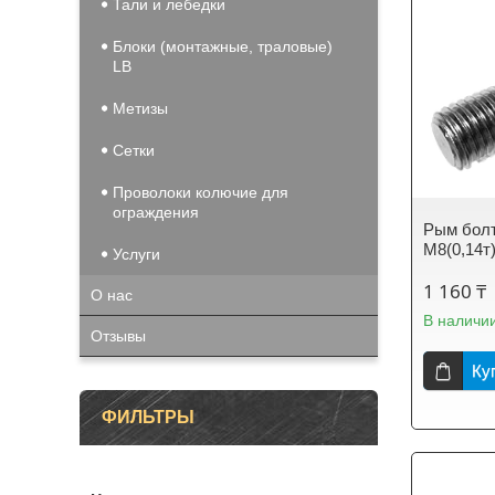
Тали и лебедки
Блоки (монтажные, траловые)
LB
Метизы
Сетки
Проволоки колючие для
ограждения
Рым болт
М8(0,14т
Услуги
1 160 ₸
О нас
В наличи
Отзывы
Ку
ФИЛЬТРЫ