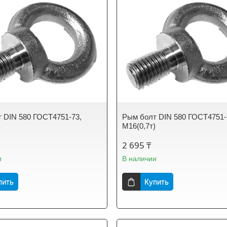
 DIN 580 ГОСТ4751-73,
Рым болт DIN 580 ГОСТ4751-
)
М16(0,7т)
2 695 ₸
и
В наличии
пить
Купить