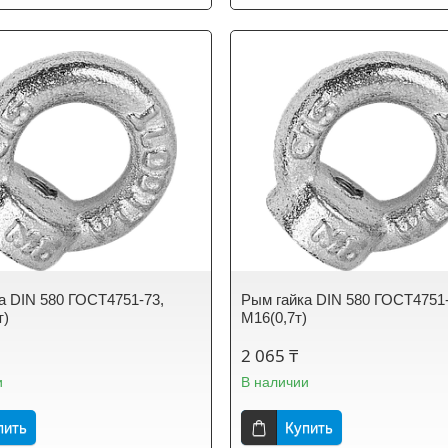
а DIN 580 ГОСТ4751-73,
Рым гайка DIN 580 ГОСТ4751-
т)
М16(0,7т)
2 065 ₸
и
В наличии
пить
Купить