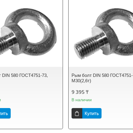
 DIN 580 ГОСТ4751-73,
Рым болт DIN 580 ГОСТ4751-
)
М30(2,6т)
9 395 ₸
и
В наличии
пить
Купить