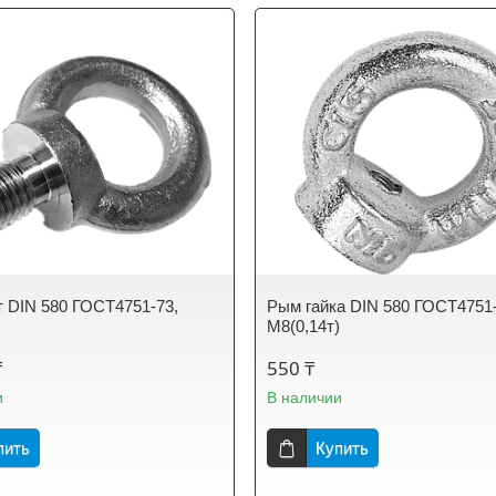
 DIN 580 ГОСТ4751-73,
Рым гайка DIN 580 ГОСТ4751-
)
М8(0,14т)
₸
550 ₸
и
В наличии
пить
Купить