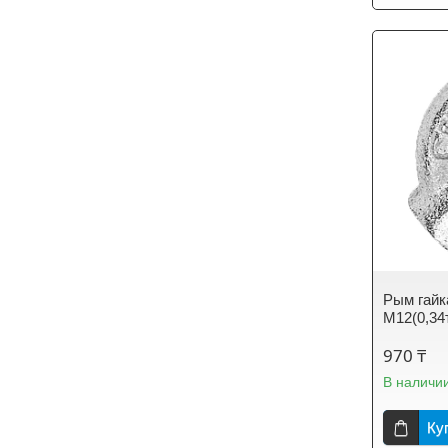
Рым гайк
М12(0,34
970 ₸
В наличи
Ку