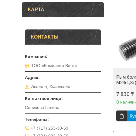
КАРТА
КОНТАКТЫ
ТОО «Компания Вант»
Рым болт
М24(1,8т
Астана, Казахстан
7 830 ₸
В наличи
Серикова Галина
Ку
+7 (717) 253-30-59
+7 (701) 033-30-59