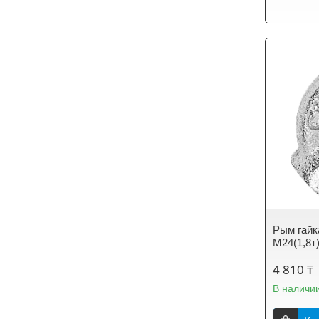
Рым гайк
М24(1,8т
4 810 ₸
В наличи