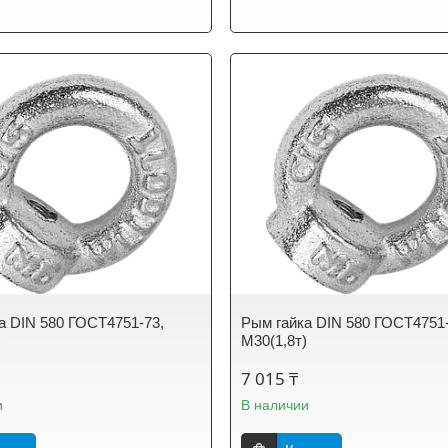
а DIN 580 ГОСТ4751-73,
Рым гайка DIN 580 ГОСТ4751-
)
М30(1,8т)
7 015 ₸
и
В наличии