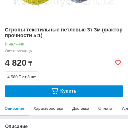
Стропы текстильные петлевые 3т 3м (фактор
прочности 5:1)
В наличии
Опт и розница
4 820
₸
4 580 ₸
от 8 шт.
Купить
Описание
Характеристики
Доставка
Оплата
Усл
Описание