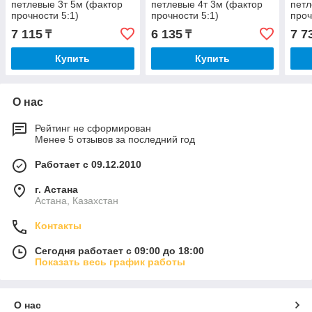
петлевые 3т 5м (фактор
петлевые 4т 3м (фактор
петл
прочности 5:1)
прочности 5:1)
проч
7 115
6 135
7 7
₸
₸
Купить
Купить
О нас
Рейтинг не сформирован
Менее 5 отзывов за последний год
Работает с 09.12.2010
г. Астана
Астана, Казахстан
Контакты
Сегодня работает с 09:00 до 18:00
Показать весь график работы
О нас