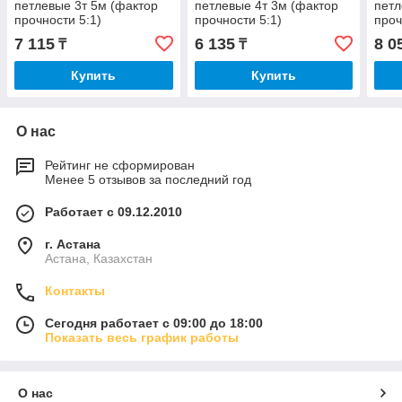
петлевые 3т 5м (фактор
петлевые 4т 3м (фактор
петл
прочности 5:1)
прочности 5:1)
проч
7 115
6 135
8 0
₸
₸
Купить
Купить
О нас
Рейтинг не сформирован
Менее 5 отзывов за последний год
Работает с 09.12.2010
г. Астана
Астана, Казахстан
Контакты
Сегодня работает с 09:00 до 18:00
Показать весь график работы
О нас