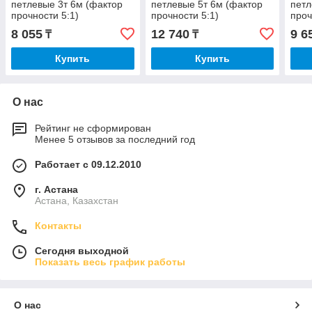
петлевые 3т 6м (фактор
петлевые 5т 6м (фактор
петл
прочности 5:1)
прочности 5:1)
проч
8 055
12 740
9 6
₸
₸
Купить
Купить
О нас
Рейтинг не сформирован
Менее 5 отзывов за последний год
Работает с 09.12.2010
г. Астана
Астана, Казахстан
Контакты
Сегодня выходной
Показать весь график работы
О нас