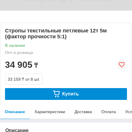
Стропы текстильные петлевые 12т 5м
(фактор прочности 5:1)
В наличии
Опт и розница
34 905
₸
33 159 ₸
от 8 шт.
Купить
Описание
Характеристики
Доставка
Оплата
Усл
Описание