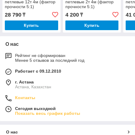
петлевые 12т 4м (фактор
петлевые 2т 4м (фактор
петл
прочности 5:1)
прочности 5:1)
проч
28 790
4 200
41 
₸
₸
Купить
Купить
О нас
Рейтинг не сформирован
Менее 5 отзывов за последний год
Работает с 09.12.2010
г. Астана
Астана, Казахстан
Контакты
Сегодня выходной
Показать весь график работы
О нас