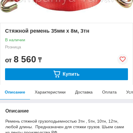
Стяжной ремень 35мм x 8м, 3тн
В наличии
Розница
8 560
от
₸
Купить
Описание
Характеристики
Доставка
Оплата
Усл
Описание
Ремень стяжной грузоподьемностью 3тн , 5тн, 10тн, 12тн,
любой длины. Предназначен для стяжки грузов. Шьем сами
из ленты производства РФ.