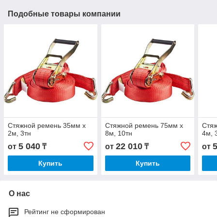
Подобные товары компании
Стяжной ремень 35мм x
Стяжной ремень 75мм x
Стяж
2м, 3тн
8м, 10тн
4м, 
5 040
22 010
от
₸
от
₸
от
Купить
Купить
О нас
Рейтинг не сформирован