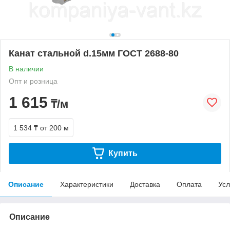
Канат стальной d.15мм ГОСТ 2688-80
В наличии
Опт и розница
1 615
₸/м
1 534 ₸
от 200 м
Купить
Описание
Характеристики
Доставка
Оплата
Усл
Описание