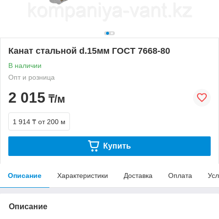
Канат стальной d.15мм ГОСТ 7668-80
В наличии
Опт и розница
2 015
₸/м
1 914 ₸
от 200 м
Купить
Описание
Характеристики
Доставка
Оплата
Усл
Описание