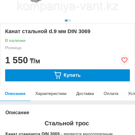
Канат стальной d.9 мм DIN 3069
В наличии
Розница
1 550
₸/м
Купить
Описание
Характеристики
Доставка
Оплата
Усл
Описание
Стальной трос
Канат стандарта DIN 3069
- является многопрядным