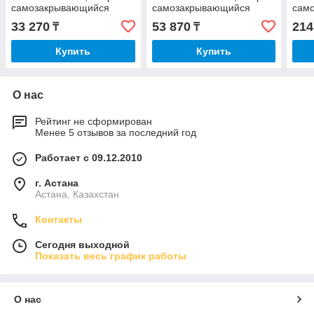
самозакрывающийся
самозакрывающийся
сам
33 270
53 870
214
₸
₸
Купить
Купить
О нас
Рейтинг не сформирован
Менее 5 отзывов за последний год
Работает с 09.12.2010
г. Астана
Астана, Казахстан
Контакты
Сегодня выходной
Показать весь график работы
О нас