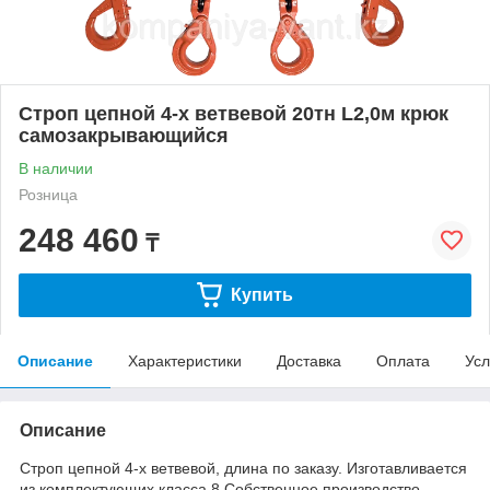
Строп цепной 4-х ветвевой 20тн L2,0м крюк
самозакрывающийся
В наличии
Розница
248 460
₸
Купить
Описание
Характеристики
Доставка
Оплата
Усл
Описание
Строп цепной 4-х ветвевой, длина по заказу. Изготавливается
из комплектующих класса 8.Собственное производство.