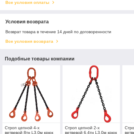
Все условия оплаты
Условия возврата
Возврат товара в течение 14 дней по договоренности
Все условия возврата
Подобные товары компании
Строп цепной 4-х
Строп цепной 2-х
Стро
ветвевой 8тн L3,0м крюк
ветвевой 6.4тн L3,0м крюк
ветв