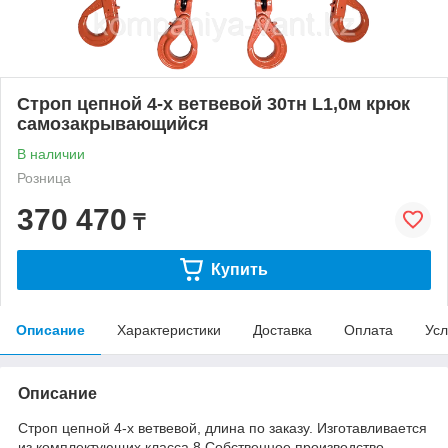
Строп цепной 4-х ветвевой 30тн L1,0м крюк
самозакрывающийся
В наличии
Розница
370 470
₸
Купить
Описание
Характеристики
Доставка
Оплата
Усл
Описание
Строп цепной 4-х ветвевой, длина по заказу. Изготавливается
из комплектующих класса 8.Собственное производство.