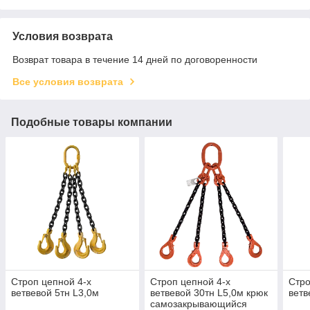
Условия возврата
Возврат товара в течение 14 дней по договоренности
Все условия возврата
Подобные товары компании
Строп цепной 4-х
Строп цепной 4-х
Стро
ветвевой 5тн L3,0м
ветвевой 30тн L5,0м крюк
ветв
самозакрывающийся