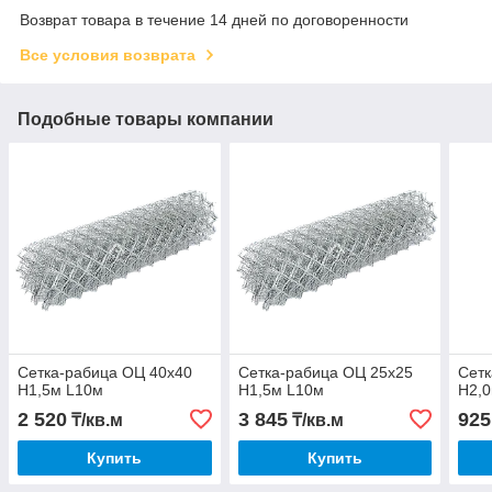
Возврат товара в течение 14 дней по договоренности
Все условия возврата
Подобные товары компании
Сетка-рабица ОЦ 40х40
Сетка-рабица ОЦ 25х25
Сетк
H1,5м L10м
H1,5м L10м
H2,
2 520
3 845
925
₸/кв.м
₸/кв.м
Купить
Купить