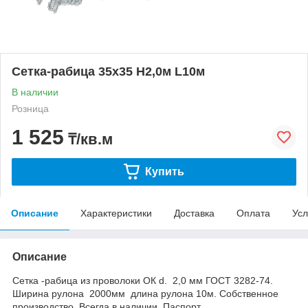
Сетка-рабица 35х35 H2,0м L10м
В наличии
Розница
1 525
₸/кв.м
Купить
Описание
Характеристики
Доставка
Оплата
Усл
Описание
Сетка -рабица из проволоки ОК d. 2,0 мм ГОСТ 3282-74.
Ширина рулона 2000мм длина рулона 10м. Собственное
производство. Всегда в наличии. Паспорт.