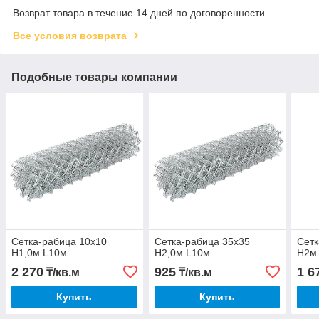
Возврат товара в течение 14 дней по договоренности
Все условия возврата
Подобные товары компании
Сетка-рабица 10х10
Сетка-рабица 35х35
Сетк
H1,0м L10м
H2,0м L10м
H2м
2 270
925
1 6
₸/кв.м
₸/кв.м
Купить
Купить