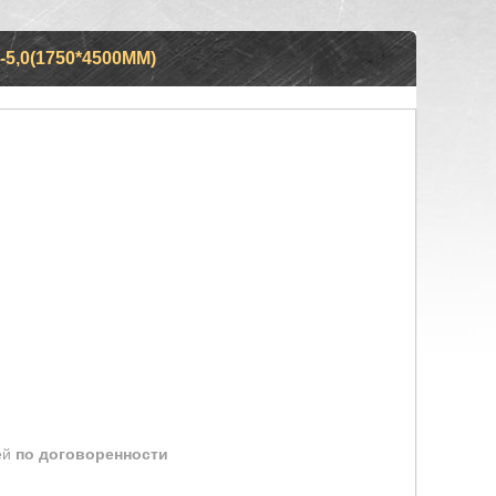
5,0(1750*4500ММ)
ей
по договоренности