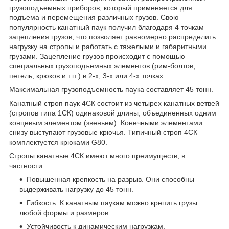
грузоподъемных приборов, который применяется для
подъема и перемещения различных грузов. Свою
популярность канатный паук получил благодаря 4 точкам
зацепления грузов, что позволяет равномерно распределить
нагрузку на стропы и работать с тяжелыми и габаритными
грузами. Зацепление грузов происходит с помощью
специальных грузоподъемных элементов (рим-болтов,
петель, крюков и т.п.) в 2-х, 3-х или 4-х точках.
Максимальная грузоподъемность паука составляет 45 тонн.
Канатный строп паук 4СК состоит из четырех канатных ветвей
(стропов типа 1СК) одинаковой длины, объединенных одним
концевым элементом (звеньем). Конечными элементами
снизу выступают грузовые крючья. Типичный строп 4СК
комплектуется крюками G80.
Стропы канатные 4СК имеют много преимуществ, в
частности:
Повышенная крепкость на разрыв. Они способны
выдерживать нагрузку до 45 тонн.
Гибкость. К канатным паукам можно крепить грузы
любой формы и размеров.
Устойчивость к динамическим нагрузкам.