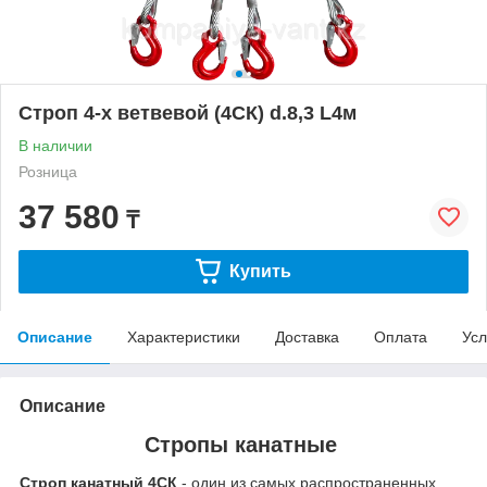
Строп 4-х ветвевой (4СК) d.8,3 L4м
В наличии
Розница
37 580
₸
Купить
Описание
Характеристики
Доставка
Оплата
Усл
Описание
Стропы канатные
Строп канатный 4СК
- один из самых распространенных