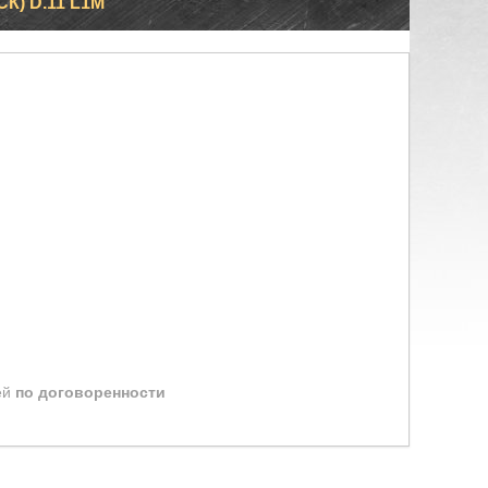
К) D.11 L1М
ей
по договоренности