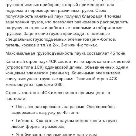
грузоподъемных приборов, который применяется для
подъема и перемещения различных грузов. Свою
популярность канатный паук получил благодаря 4 точкам
зацепления грузов, что позволяет равномерно распределить
нагрузку на стропы и работать с тяжелыми и габаритными
грузами. Зацепление грузов происходит с помощью
специальных грузоподъемных элементов (рим-болтов,
петель, крюков и т.п.) в 2-х, 3-х или 4-х точках.
Максимальная грузоподъемность паука составляет 45 тонн.
Канатный строп паук 4СК состоит из четырех канатных ветвей
(стропов типа 1СК) одинаковой длины, объединенных одним
концевым элементом (звеньем). Конечными элементами
снизу выступают грузовые крючья. Типичный строп 4СК
комплектуется крюками G80.
Стропы канатные 4СК имеют много преимуществ, в
частности:
Повышенная крепкость на разрыв. Они способны
выдерживать нагрузку до 45 тонн.
Гибкость. К канатным паукам можно крепить грузы
любой формы и размеров.
Устойчивость к динамическим нагрузкам.