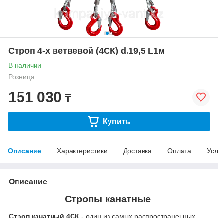
Строп 4-х ветвевой (4СК) d.19,5 L1м
В наличии
Розница
151 030
₸
Купить
Описание
Характеристики
Доставка
Оплата
Усл
Описание
Стропы канатные
Строп канатный 4СК
- один из самых распространенных