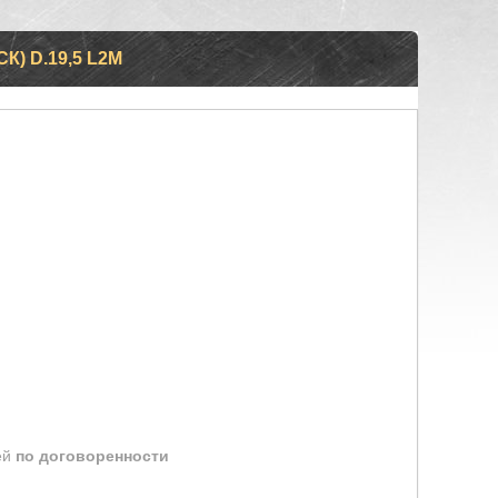
К) D.19,5 L2М
ей
по договоренности