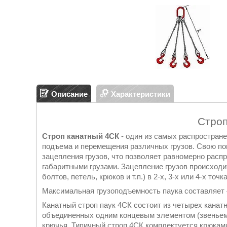
Описание
Характеристики
Стро
Строп канатный 4СК
- один из самых распростран
подъема и перемещения различных грузов. Свою по
зацепления грузов, что позволяет равномерно распр
габаритными грузами. Зацепление грузов происход
болтов, петель, крюков и т.п.) в 2-х, 3-х или 4-х точка
Максимальная грузоподъемность паука составляет 
Канатный строп паук 4СК состоит из четырех канат
объединенных одним концевым элементом (звеньем
крючья. Типичный строп 4СК комплектуется крюкам