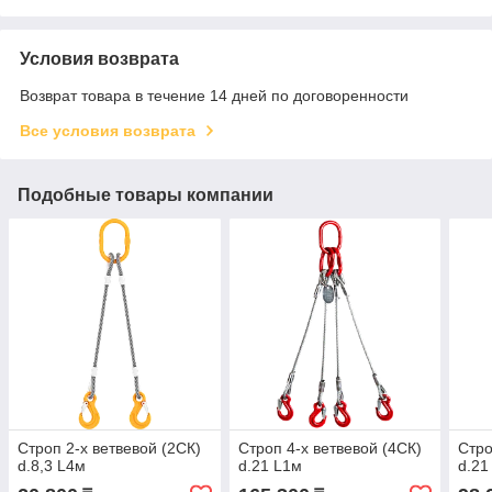
Условия возврата
Возврат товара в течение 14 дней по договоренности
Все условия возврата
Подобные товары компании
Строп 2-х ветвевой (2СК)
Строп 4-х ветвевой (4СК)
Стро
d.8,3 L4м
d.21 L1м
d.21