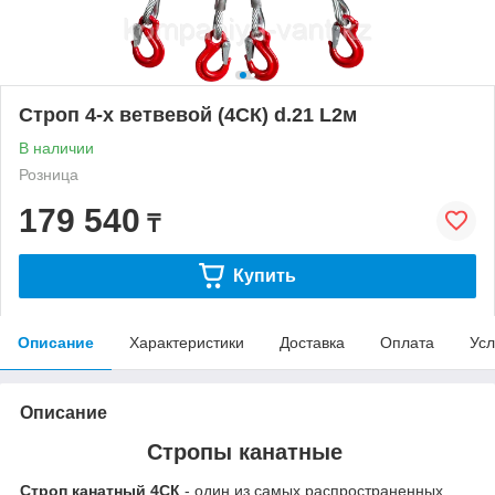
Строп 4-х ветвевой (4СК) d.21 L2м
В наличии
Розница
179 540
₸
Купить
Описание
Характеристики
Доставка
Оплата
Усл
Описание
Стропы канатные
Строп канатный 4СК
- один из самых распространенных