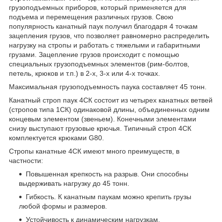
грузоподъемных приборов, который применяется для
подъема и перемещения различных грузов. Свою
популярность канатный паук получил благодаря 4 точкам
зацепления грузов, что позволяет равномерно распределить
нагрузку на стропы и работать с тяжелыми и габаритными
грузами. Зацепление грузов происходит с помощью
специальных грузоподъемных элементов (рим-болтов,
петель, крюков и т.п.) в 2-х, 3-х или 4-х точках.
Максимальная грузоподъемность паука составляет 45 тонн.
Канатный строп паук 4СК состоит из четырех канатных ветвей
(стропов типа 1СК) одинаковой длины, объединенных одним
концевым элементом (звеньем). Конечными элементами
снизу выступают грузовые крючья. Типичный строп 4СК
комплектуется крюками G80.
Стропы канатные 4СК имеют много преимуществ, в
частности:
Повышенная крепкость на разрыв. Они способны
выдерживать нагрузку до 45 тонн.
Гибкость. К канатным паукам можно крепить грузы
любой формы и размеров.
Устойчивость к динамическим нагрузкам.