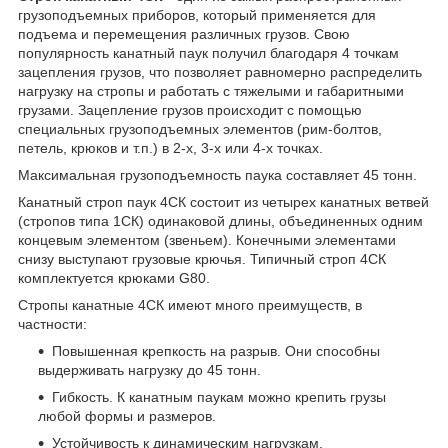
грузоподъемных приборов, который применяется для
подъема и перемещения различных грузов. Свою
популярность канатный паук получил благодаря 4 точкам
зацепления грузов, что позволяет равномерно распределить
нагрузку на стропы и работать с тяжелыми и габаритными
грузами. Зацепление грузов происходит с помощью
специальных грузоподъемных элементов (рим-болтов,
петель, крюков и т.п.) в 2-х, 3-х или 4-х точках.
Максимальная грузоподъемность паука составляет 45 тонн.
Канатный строп паук 4СК состоит из четырех канатных ветвей
(стропов типа 1СК) одинаковой длины, объединенных одним
концевым элементом (звеньем). Конечными элементами
снизу выступают грузовые крючья. Типичный строп 4СК
комплектуется крюками G80.
Стропы канатные 4СК имеют много преимуществ, в
частности:
Повышенная крепкость на разрыв. Они способны
выдерживать нагрузку до 45 тонн.
Гибкость. К канатным паукам можно крепить грузы
любой формы и размеров.
Устойчивость к динамическим нагрузкам.