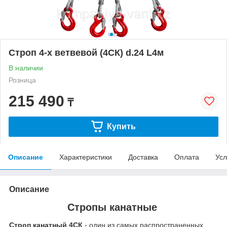
Строп 4-х ветвевой (4СК) d.24 L4м
В наличии
Розница
215 490
₸
Купить
Описание
Характеристики
Доставка
Оплата
Усл
Описание
Стропы канатные
Строп канатный 4СК
- один из самых распространенных