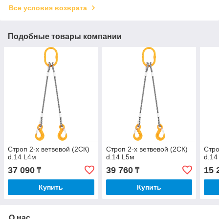
Все условия возврата
Подобные товары компании
Строп 2-х ветвевой (2СК)
Строп 2-х ветвевой (2СК)
Стро
d.14 L4м
d.14 L5м
d.14
37 090
39 760
15 
₸
₸
Купить
Купить
О нас