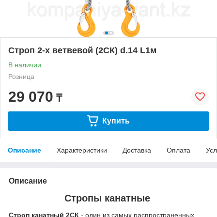
Строп 2-х ветвевой (2СК) d.14 L1м
В наличии
Розница
29 070
₸
Купить
Описание
Характеристики
Доставка
Оплата
Усл
Описание
Стропы канатные
Строп канатный 2СК
- один из самых распространенных