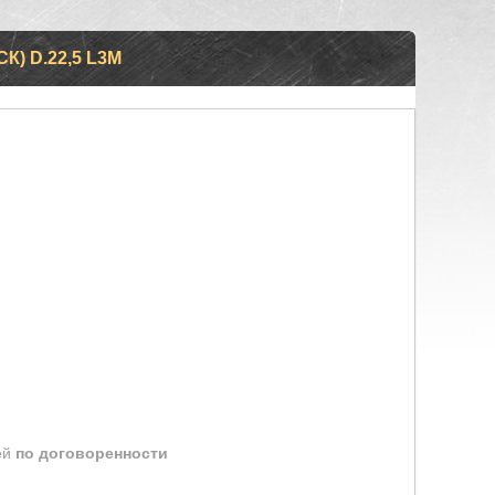
К) D.22,5 L3М
ей
по договоренности