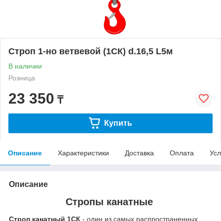
Строп 1-но ветвевой (1СК) d.16,5 L5м
В наличии
Розница
23 350
₸
Купить
Описание
Характеристики
Доставка
Оплата
Усл
Описание
Стропы канатные
Строп канатный 1СК
- один из самых распространенных