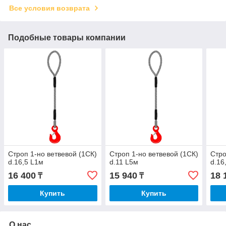
Все условия возврата
Подобные товары компании
Строп 1-но ветвевой (1СК)
Строп 1-но ветвевой (1СК)
Стро
d.16,5 L1м
d.11 L5м
d.16
16 400
15 940
18 
₸
₸
Купить
Купить
О нас