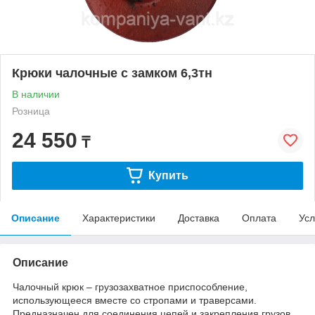
Крюки чалочные с замком 6,3тн
В наличии
Розница
24 550
₸
Купить
Описание
Характеристики
Доставка
Оплата
Усл
Описание
Чалочный крюк – грузозахватное приспособление,
использующееся вместе со стропами и траверсами.
Предназначен для соединения цепей и закрепления грузов