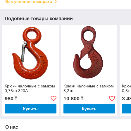
Все условия возврата
Подобные товары компании
Крюки чалочные с замком
Крюки чалочные с замком
Крюк
0,75тн 320А
3,2тн
0,8т
980
10 800
3 4
₸
₸
Купить
Купить
О нас