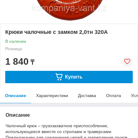
Крюки чалочные с замком 2,0тн 320А
В наличии
Розница
1 840
₸
Купить
Описание
Характеристики
Доставка
Оплата
Усл
Описание
Чалочный крюк – грузозахватное приспособление,
использующееся вместе со стропами и траверсами.
Предназначен для соединения цепей и закрепления грузов