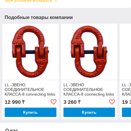
Все условия возврата
Подобные товары компании
LL -ЗВЕНО
LL -ЗВЕНО
LL 
СОЕДИНИТЕЛЬНОЕ
СОЕДИНИТЕЛЬНОЕ
СОЕ
КЛАССА-8 connecting links
КЛАССА-8 connecting links
КЛАС
HDH 18-20
HDH 10
HDH
12 990
3 260
19 
₸
₸
Купить
Купить
О нас