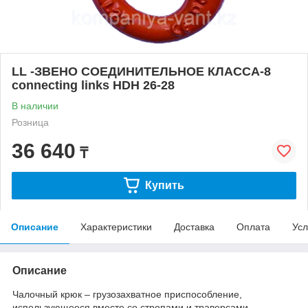
LL -ЗВЕНО СОЕДИНИТЕЛЬНОЕ КЛАССА-8
connecting links HDH 26-28
В наличии
Розница
36 640
₸
Купить
Описание
Характеристики
Доставка
Оплата
Усл
Описание
Чалочный крюк – грузозахватное приспособление,
использующееся вместе со стропами и траверсами.