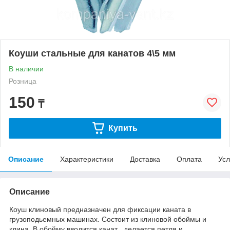
Коуши стальные для канатов 4\5 мм
В наличии
Розница
150
₸
Купить
Описание
Характеристики
Доставка
Оплата
Усл
Описание
Коуш клиновый предназначен для фиксации каната в
грузоподьемных машинах. Состоит из клиновой обоймы и
клина. В обойму вводится канат , делается петля и