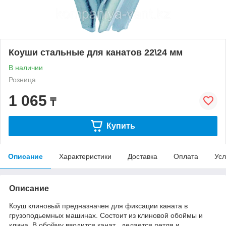
Коуши стальные для канатов 22\24 мм
В наличии
Розница
1 065
₸
Купить
Описание
Характеристики
Доставка
Оплата
Усл
Описание
Коуш клиновый предназначен для фиксации каната в
грузоподьемных машинах. Состоит из клиновой обоймы и
клина. В обойму вводится канат , делается петля и