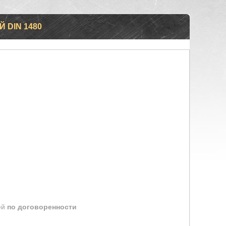
 DIN 1480
ей
по договоренности