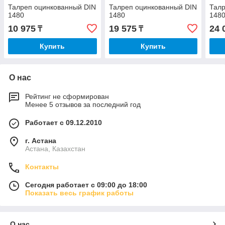
Талреп оцинкованный DIN
Талреп оцинкованный DIN
Талр
1480
1480
148
10 975
19 575
24 
₸
₸
Купить
Купить
О нас
Рейтинг не сформирован
Менее 5 отзывов за последний год
Работает с 09.12.2010
г. Астана
Астана, Казахстан
Контакты
Сегодня работает с 09:00 до 18:00
Показать весь график работы
О нас