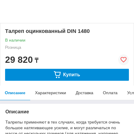
Талреп оцинкованный DIN 1480
В наличии
Розница
29 820
₸
Купить
Описание
Характеристики
Доставка
Оплата
Усл
Описание
Талрепы применяют в тех случаях, когда требуется очень
большое натягивающее усилие, и могут различаться по
массе от нескольких граммов (для натяжения, например,