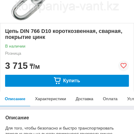
Цепь DIN 766 D10 короткозвенная, сварная,
покрытие цинк
В наличии
Розница
3 715
₸/м
Купить
Описание
Характеристики
Доставка
Оплата
Усл
Описание
Для того, чтобы безопасно и быстро транспортировать
тяжелые грузы на высоту применяют грузоподъемное