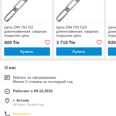
Цепь DIN 763 D3
Цепь DIN 763 D10
Цепь
длиннозвенная, сварная,
длиннозвенная, сварная,
длин
покрытие цинк
покрытие цинк
покр
400
3 715
935
₸/м
₸/м
Купить
Купить
О нас
Рейтинг не сформирован
Менее 5 отзывов за последний год
Работает с 09.12.2010
г. Астана
Астана, Казахстан
Контакты