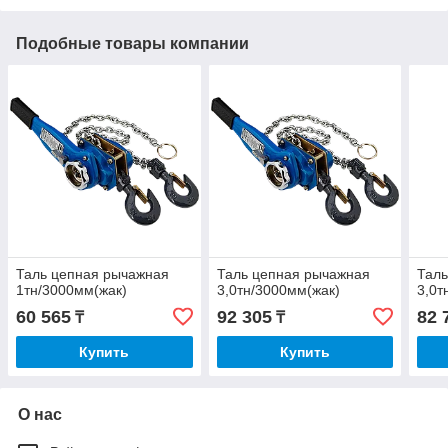
Подобные товары компании
Таль цепная рычажная
Таль цепная рычажная
Таль
1тн/3000мм(жак)
3,0тн/3000мм(жак)
3,0т
60 565
92 305
82 
₸
₸
Купить
Купить
О нас