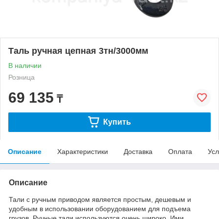
Таль ручная цепная 3тн/3000мм
В наличии
Розница
69 135
₸
Купить
Описание
Характеристики
Доставка
Оплата
Усл
Описание
Тали с ручным приводом является простым, дешевым и
удобным в использовании оборудованием для подъема
грузов. Ручные тали используются очень широко. Ими