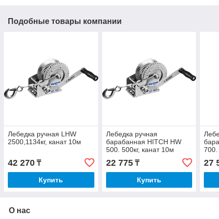
Подобные товары компании
Лебедка ручная LHW
Лебедка ручная
Лебе
2500,1134кг, канат 10м
барабанная HITCH HW
бар
500. 500кг, канат 10м
700.
42 270
22 775
27 
₸
₸
Купить
Купить
О нас