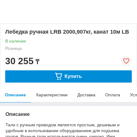
Лебедка ручная LRB 2000,907кг, канат 10м LB
В наличии
Розница
30 255
₸
Купить
Описание
Характеристики
Доставка
Оплата
Усл
Описание
Тали с ручным приводом является простым, дешевым и
удобным в использовании оборудованием для подъема
грузов. Ручные тали используются очень широко. Ими