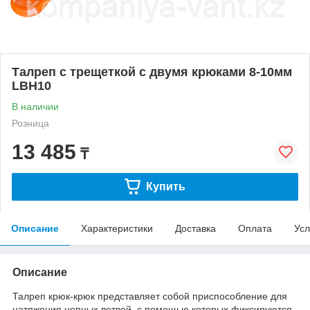
Талреп с трещеткой с двумя крюками 8-10мм
LBH10
В наличии
Розница
13 485
₸
Купить
Описание
Характеристики
Доставка
Оплата
Усл
Описание
Талреп крюк-крюк представляет собой приспособление для
натяжения цепных ветвей, с помощью которых фиксируются