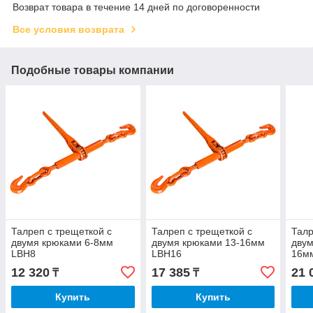
Возврат товара в течение 14 дней по договоренности
Все условия возврата
Подобные товары компании
Талреп с трещеткой с
Талреп с трещеткой с
Талр
двумя крюками 6-8мм
двумя крюками 13-16мм
двум
LBH8
LBH16
16м
12 320
17 385
21 
₸
₸
Купить
Купить