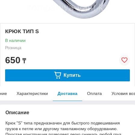
КРЮК ТИП S
В наличии
Розница
650
₸
Купить
ние
Характеристики
Доставка
Оплата
Условия во
Описание
Крюк "S" типа предназначен для быстрого подвешивания
грузов к петле или другому такелажному оборудованию.
Простая конструкция позволяет легко снимать любой груз.