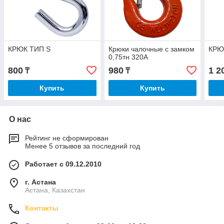
КРЮК ТИП S
Крюки чалочные с замком
КРЮ
0,75тн 320А
800
980
1 2
₸
₸
Купить
Купить
О нас
Рейтинг не сформирован
Менее 5 отзывов за последний год
Работает с 09.12.2010
г. Астана
Астана, Казахстан
Контакты