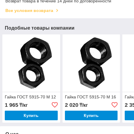
Возврат товара в течение 14 дней по договоренности
Все условия возврата
Подобные товары компании
Гайка ГОСТ 5915-70 М 12
Гайка ГОСТ 5915-70 М 16
Гайк
1 965
2 020
2 3
₸/кг
₸/кг
Купить
Купить