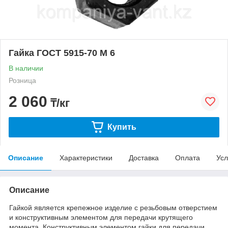
Гайка ГОСТ 5915-70 М 6
В наличии
Розница
2 060
₸/кг
Купить
Описание
Характеристики
Доставка
Оплата
Усл
Описание
Гайкой является крепежное изделие с резьбовым отверстием
и конструктивным элементом для передачи крутящего
момента. Конструктивным элементом гайки для передачи