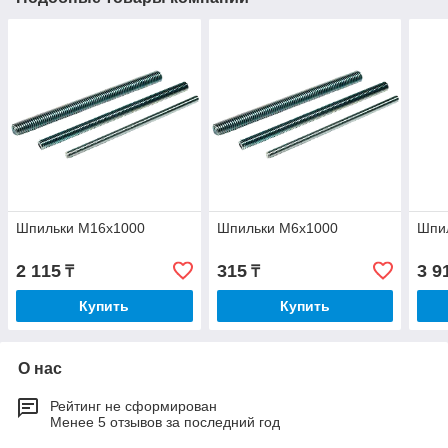
Шпильки М16х1000
Шпильки М6х1000
Шпи
2 115
315
3 9
₸
₸
Купить
Купить
О нас
Рейтинг не сформирован
Менее 5 отзывов за последний год