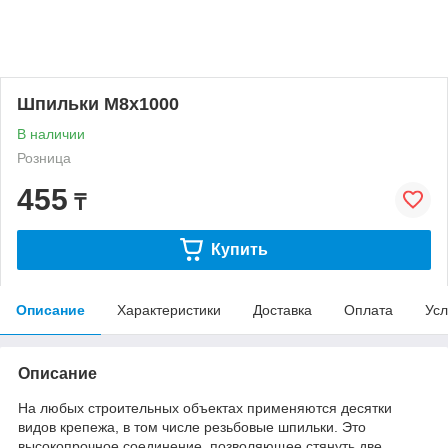
Шпильки М8х1000
В наличии
Розница
455
₸
Купить
Описание
Характеристики
Доставка
Оплата
Усл
Описание
На любых строительных объектах применяются десятки
видов крепежа, в том числе резьбовые шпильки. Это
высокопрочное соединение, позволяющее стянуть две