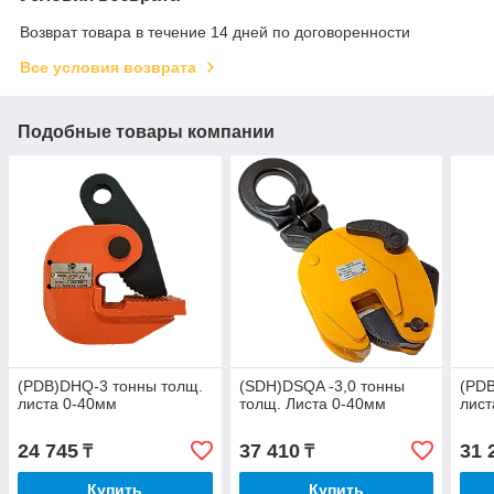
Возврат товара в течение 14 дней по договоренности
Все условия возврата
Подобные товары компании
(PDB)DHQ-3 тонны толщ.
(SDH)DSQA -3,0 тонны
(PDB
листа 0-40мм
толщ. Листа 0-40мм
лист
24 745
37 410
31 
₸
₸
Купить
Купить