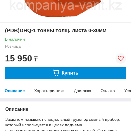
(PDB)DHQ-1 тонны толщ. листа 0-30мм
В наличии
Розница
15 950
₸
Купить
Описание
Характеристики
Доставка
Оплата
Усл
Описание
Захватом называют специальный грузоподъемный прибор,
который используется в целях подъема
в горизонтальном положении круглых деталей. Он нашел