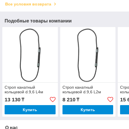
Все условия возврата
Подобные товары компании
Строп канатный
Строп канатный
Стро
кольцевой d.9,6 L4м
кольцевой d.9,6 L2м
коль
13 130
8 210
15 
₸
₸
Купить
Купить
О нас