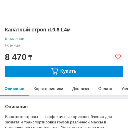
Канатный строп d.9,6 L4м
В наличии
Розница
8 470
₸
Купить
Описание
Характеристики
Доставка
Оплата
Усл
Описание
Канатные стропы — эффективные приспособления для
захвата и транспортировки грузов различной массы в
ограниченном пространстве. Это канат из стали или