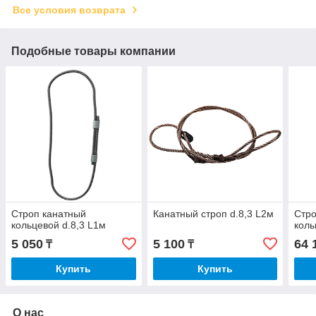
Все условия возврата
Подобные товары компании
Строп канатный
Канатный строп d.8,3 L2м
Стро
кольцевой d.8,3 L1м
коль
5 050
5 100
64 
₸
₸
Купить
Купить
О нас