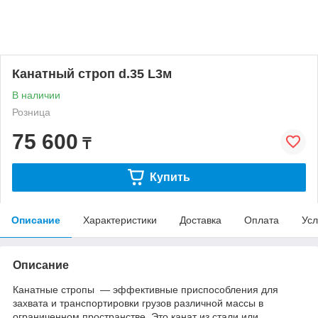
Канатный строп d.35 L3м
В наличии
Розница
75 600
₸
Купить
Описание
Характеристики
Доставка
Оплата
Усл
Описание
Канатные стропы — эффективные приспособления для
захвата и транспортировки грузов различной массы в
ограниченном пространстве. Это канат из стали или