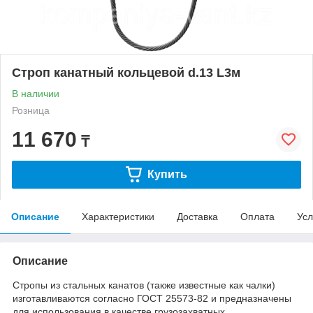
Строп канатный кольцевой d.13 L3м
В наличии
Розница
11 670
₸
Купить
Описание
Характеристики
Доставка
Оплата
Усл
Описание
Стропы из стальных канатов (также известные как чалки)
изготавливаются согласно ГОСТ 25573-82 и предназначены
для использования в качестве грузозахватных