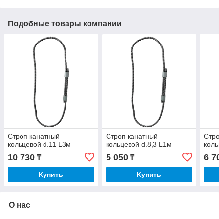
Подобные товары компании
Строп канатный
Строп канатный
Стро
кольцевой d.11 L3м
кольцевой d.8,3 L1м
коль
10 730
5 050
6 7
₸
₸
Купить
Купить
О нас