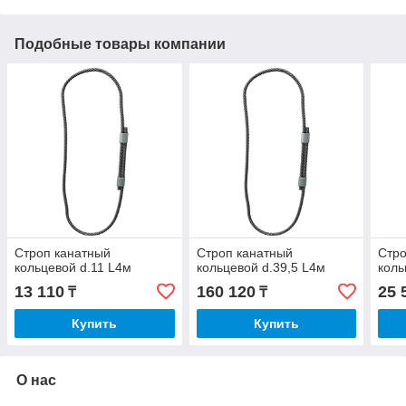
Подобные товары компании
Строп канатный
Строп канатный
Стро
кольцевой d.11 L4м
кольцевой d.39,5 L4м
коль
13 110
160 120
25 
₸
₸
Купить
Купить
О нас