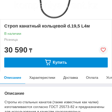
Строп канатный кольцевой d.19,5 L4м
В наличии
Розница
30 590
₸
Купить
Описание
Характеристики
Доставка
Оплата
Усл
Описание
Стропы из стальных канатов (также известные как чалки)
изготавливаются согласно ГОСТ 25573-82 и предназначены
для использования в качестве грузозахватных