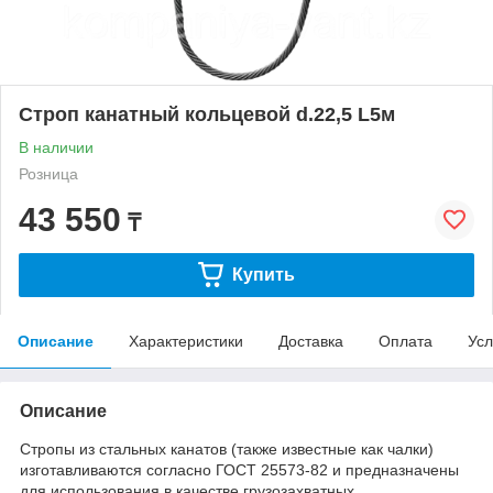
Строп канатный кольцевой d.22,5 L5м
В наличии
Розница
43 550
₸
Купить
Описание
Характеристики
Доставка
Оплата
Усл
Описание
Стропы из стальных канатов (также известные как чалки)
изготавливаются согласно ГОСТ 25573-82 и предназначены
для использования в качестве грузозахватных