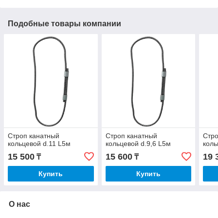
Подобные товары компании
Строп канатный
Строп канатный
Стро
кольцевой d.11 L5м
кольцевой d.9,6 L5м
коль
15 500
15 600
19 
₸
₸
Купить
Купить
О нас