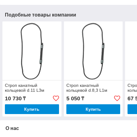
Подобные товары компании
Строп канатный
Строп канатный
Стро
кольцевой d.11 L3м
кольцевой d.8,3 L1м
коль
10 730
5 050
67 
₸
₸
Купить
Купить
О нас