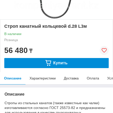
Строп канатный кольцевой d.28 L3м
В наличии
Розница
56 480
₸
Купить
Описание
Характеристики
Доставка
Оплата
Усл
Описание
Стропы из стальных канатов (также известные как чалки)
изготавливаются согласно ГОСТ 25573-82 и предназначены
для использования в качестве грузозахватных